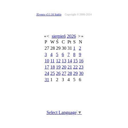
JEvents v3.1.16 Stable
Copyright © 2006-2014
«
<
sierpień
2026
>
»
P
W
Ś
C
Pt
S
N
27
28
29
30
31
1
2
3
4
5
6
7
8
9
10
11
12
13
14
15
16
17
18
19
20
21
22
23
24
25
26
27
28
29
30
31
1
2
3
4
5
6
Select Language
▼